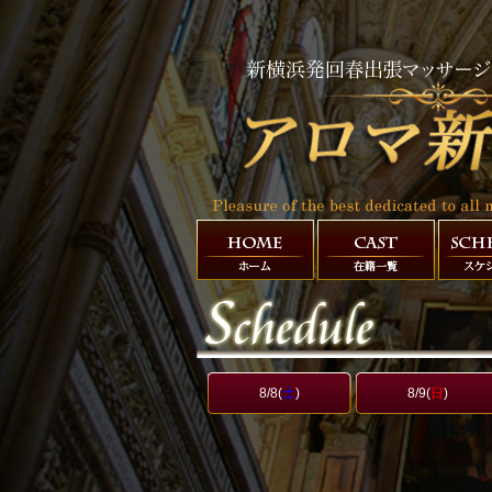
8/8(
土
)
8/9(
日
)